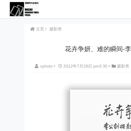
主页
摄影类
花卉争妍、难的瞬间-
cphoto
•
2012年7月28日 pm3:30
•
摄影类