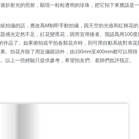
通過折射光的照射，顯現一粒粒透明的珍珠，把它拍下來應該是
統拍攝的話，應改爲M制即手動拍攝，因天空的光值和紅棉花的
題感光定然不足，紅花變黑花，因而宜用後者。我認爲用100度
合格的作品了。如果俯拍或平拍各類花卉時，則可用自動系統對准花
。拍花卉除了用近攝鏡頭外，由100mm至400mm都可以用得
頭。以上一些經驗只提供參考，希望拍友們、老師們批評指正。