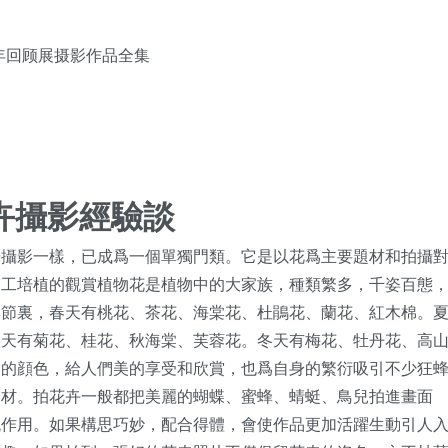
年回顾展摄影作品全集
卉攝影經驗談
光攝影一樣，已成爲一個單獨門類。它是以花爲主要題材和拍攝
人工培植的觀賞植物花是植物中的大家族，種類繁多，千姿百態
季節裏，春天有桃花、茶花、海棠花、杜鵑花、蘭花、紅木棉。
秋天有菊花、桂花、秋海棠、芙蓉花。冬天有梅花、牡丹花、高
目的顔色，給人們美的享受和欣賞，也爲自身的繁衍吸引不少狂
題材。拍花卉一般都把美麗的蝴蝶、蜜蜂、蜻蜓、鳥兒拍進畫面
襯作用。如果構思巧妙，配合得體，會使作品更加活躍生動引人