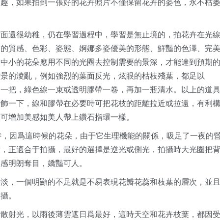
樂趣，如果拍到一張好的花卉照片不僅保留花卉的姿色，永不枯
方面還很幼稚，仍在學習過程中，學習是無止境的，拍花卉在光
它的質感、色彩、姿態、婀娜多姿優美的形態、鮮豔的色澤、完
大中小的花朵應用不同的光圈去控制需要的景深，才能達到預期
背景的淩亂，例如強烈的葉面反光，炫眼的枯枝殘葉，都足以
刀一把，綠色線一束或透明膠帶一卷，再加一瓶清水。以上的道
修飾一下，線和膠帶在必要時可把花枝的距離拉近或拉遠，有利
上可增加美感如美人帶上鑽石指環一樣。
時，因爲這時候的花朵，由于它生理機能的關係，吸足了一夜的
嫩，正適合于拍攝，最好的選擇是逆光或側光，拍攝時大光圈把
體感明朗奪目，嬌豔可人。
平淡，一個明顯的不足就是不易表現花瓣花蕊和枝葉的層次，並
拍攝。
的散射光，以雨後薄雲遮日爲最好，這時天空和花卉枝葉，都因