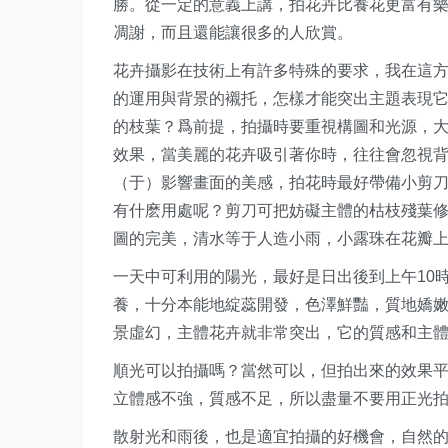
勝。從一定的意義上講，拍花卉比養花更富有
凋謝，而且還能讓很多的人欣賞。
花卉攝影在技術上有許多特殊的要求，我在這
的運用與背景的襯托，怎樣才能突出主題表現
的枝葉？爲前提，拍攝時要重視構圖和光源，
效果，當美麗的花卉吸引著你時，往往會忽視
（于）影響畫面的美感，拍花時最好帶備小剪
有什麽用處呢？剪刀可把妨礙主體的枯枝殘葉
圖的完美，清水等于人造小雨，小露珠在花瓣
一天中可利用的陽光，最好是日出後到上午10
養，十分本能地綻蕊開發，色澤鮮豔，質地嬌
景虛幻，主體花卉就非常突出，它的質感和主
順光可以拍攝嗎？當然可以，但拍出來的效果
立體感不強，質感不足，所以盡量不要用正光
散射光和雨後，也是適宜拍攝的好機會，自然