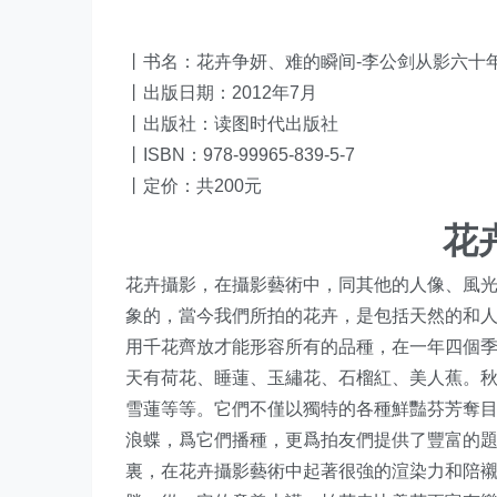
丨书名：花卉争妍、难的瞬间-李公剑从影六十
丨出版日期：2012年7月
丨出版社：读图时代出版社
丨ISBN：978-99965-839-5-7
丨定价：共200元
花
花卉攝影，在攝影藝術中，同其他的人像、風
象的，當今我們所拍的花卉，是包括天然的和
用千花齊放才能形容所有的品種，在一年四個
天有荷花、睡蓮、玉繡花、石榴紅、美人蕉。
雪蓮等等。它們不僅以獨特的各種鮮豔芬芳奪
浪蝶，爲它們播種，更爲拍友們提供了豐富的
裏，在花卉攝影藝術中起著很強的渲染力和陪