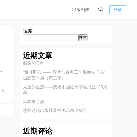
出版相关
登录
搜索
搜索
近期文章
撕裂的天空
-
“惟其匠心 —— 胶片与古典工艺影像在广东”
摄影艺术展（第三季）
人道的足迹——庆祝中国红十字会成立120周
0
年
风吹来了光
读图时代出版社及中国艺术出版社
近期评论