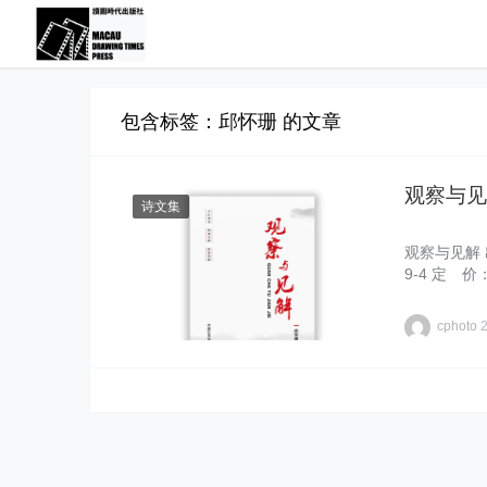
包含标签：邱怀珊 的文章
观察与见
诗文集
观察与见解 出
9-4 定 价
cphoto