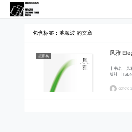
包含标签：池海波 的文章
风雅 Eleg
摄影类
丨书名：风雅
版社 丨ISB
cphoto