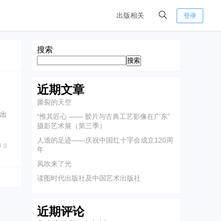
出版相关
登录
搜索
搜索
近期文章
撕裂的天空
代出
“惟其匠心 —— 胶片与古典工艺影像在广东”
摄影艺术展（第三季）
人道的足迹——庆祝中国红十字会成立120周
0
年
风吹来了光
读图时代出版社及中国艺术出版社
近期评论